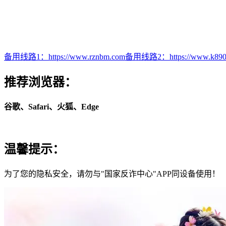
备用线路
1
：
https://www.rznbm.com
备用线路
2
：
https://www.k89
推荐浏览器：
谷歌、Safari、火狐、Edge
温馨提示：
为了您的隐私安全，请勿与"国家反诈中心"APP同设备使用！