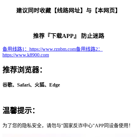
建议同时收藏【线路网址】与【本网页】
推荐『下载APP』 防止迷路
备用线路
1
：
https://www.rznbm.com
备用线路
2
：
https://www.k8900.com
推荐浏览器：
谷歌、Safari、火狐、Edge
温馨提示：
为了您的隐私安全，请勿与"国家反诈中心"APP同设备使用！