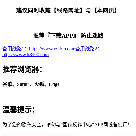
建议同时收藏【线路网址】与【本网页】
推荐『下载APP』 防止迷路
备用线路
1
：
https://www.rznbm.com
备用线路
2
：
https://www.k8900.com
推荐浏览器：
谷歌、Safari、火狐、Edge
温馨提示：
为了您的隐私安全，请勿与"国家反诈中心"APP同设备使用！